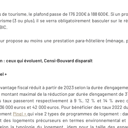
 de tourisme, le plafond passe de 176 200€ à 188 600€. Si un pr
isme (3 ou plus), il se verra obligatoirement basculer sur le r
BIC.
leur propose au moins une prestation para-hôtelière (ménage, pet
on : ceux qui évoluent, Censi-Bouvard disparaît
el +
vantage fiscal réduit à partir de 2023 selon la durée d’engagement
un montant maximal de la réduction par durée d’engagement de 3
es taux passeront respectivement à 9 %, 12 % et 14 % avec
6 000 euros et 42 000 euros. Pour bénéficier des taux 2022 du Pi
ssement
Pinel +
qui vise 2 types de programmes de logement : dan
e et des logements précurseurs en termes environnemental et 
selon la typologie du logement, idem pour la taille des espa