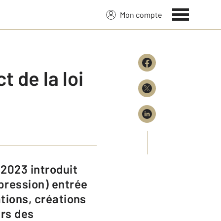
Mon compte
t de la loi
pression) entrée
ations, créations
ers des