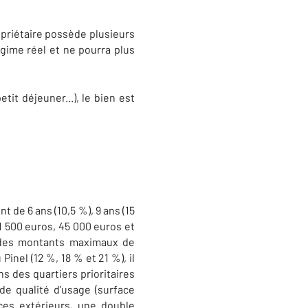
opriétaire possède plusieurs
égime réel et ne pourra plus
it déjeuner...), le bien est
 de 6 ans (10,5 %), 9 ans (15
1 500 euros, 45 000 euros et
 des montants maximaux de
nel (12 %, 18 % et 21 %), il
s des quartiers prioritaires
de qualité d’usage (surface
ces extérieurs, une double