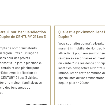
euil-sur-Mer : ​la sélection ​
Quel est le prix immobilier 
e Dupire de CENTURY 21 ​L​es 3
Dupire ?
Vous souhaitez connaître le prix
ompte de nombreux atouts
marché immobilier de Montreuil-
n région. Près du village de
attractivité pour son environnem
isées pour des projets
résidences secondaires et invest
fitant d’un jardin piscinable.
ou vente d’une résidence princip
terrain et une piscine pour
locatif en perspective à Montreu
 Découvrez la sélection ​de
immobilier de cette commune de 
e CENTURY 21 ​L​es 3 Vallées,
spécialistes de vos transactions
iter une maison familiale avec
depuis plus de 20 ans.
tenu des tendances de
al.