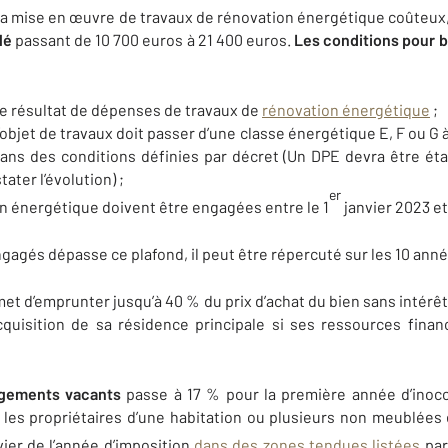
 la mise en œuvre de travaux de rénovation énergétique coûteux
lé
passant de 10 700 euros à 21 400 euros.
Les conditions pour 
e le résultat de dépenses de travaux de
rénovation énergétique
;
 l’objet de travaux doit passer d’une classe énergétique E, F ou 
dans des conditions définies par décret (Un DPE devra être éta
ater l’évolution) ;
er
n énergétique doivent être engagées entre le 1
janvier 2023 e
ngagés dépasse ce plafond, il peut être répercuté sur les 10 ann
et d’emprunter jusqu’à 40 % du prix d’achat du bien sans intérêt
acquisition de sa résidence principale si ses ressources fina
logements vacants
passe à 17 % pour la première année d’inocc
e les propriétaires d’une habitation ou plusieurs non meublées
ier de l’année d’imposition
dans des zones tendues listées
par