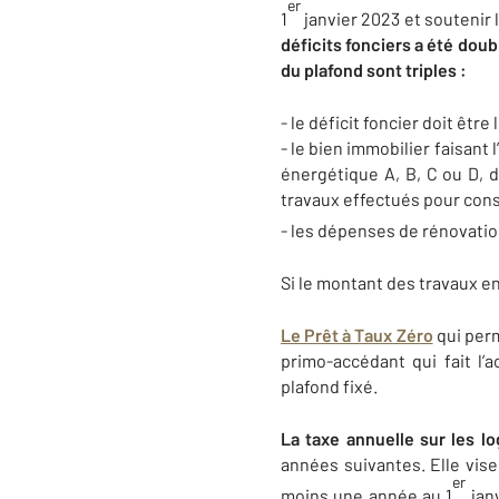
er
1
janvier 2023 et soutenir
déficits fonciers a été doub
du plafond sont triples :
- le déficit foncier doit êtr
- le bien immobilier faisant
énergétique A, B, C ou D, 
travaux effectués pour const
- les dépenses de rénovatio
Si le montant des travaux e
Le Prêt à Taux Zéro
qui perm
primo-accédant qui fait l’
plafond fixé.
La taxe annuelle sur les 
années suivantes. Elle vis
er
moins une année au 1
janv