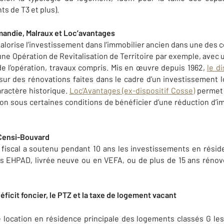
s de T3 et plus).
andie, Malraux et Loc’avantages
alorise l’investissement dans l’immobilier ancien dans une des
une Opération de Revitalisation de Territoire par exemple, avec 
de l’opération, travaux compris. Mis en œuvre depuis 1962,
le d
ur des rénovations faites dans le cadre d’un investissement l
aractère historique.
Loc’Avantages (ex-dispositif Cosse)
permet 
ion sous certaines conditions de bénéficier d’une réduction d’i
f Censi-Bouvard
if fiscal a soutenu pendant 10 ans les investissements en rési
es EHPAD, livrée neuve ou en VEFA, ou de plus de 15 ans rénové
ficit foncier, le PTZ et la taxe de logement vacant
 de location en résidence principale des logements classés G le