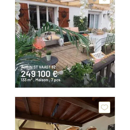
AUBIN ST VAAST 62
249 100 €
2
133 m
, Maison
, 7 pcs