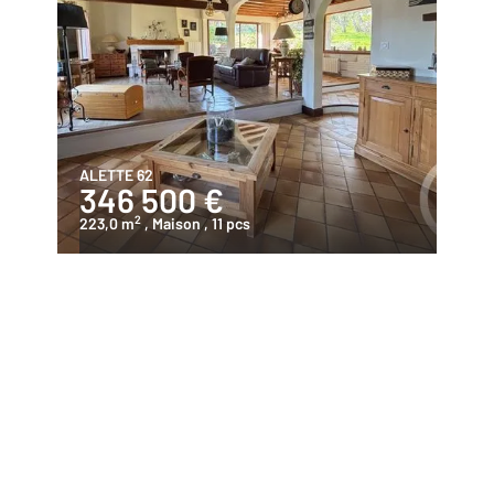
ALETTE 62
346 500 €
2
223,0 m
, Maison
, 11 pcs