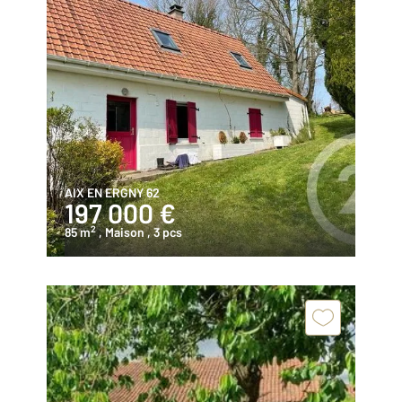
AIX EN ERGNY 62
197 000 €
2
85 m
, Maison
, 3 pcs