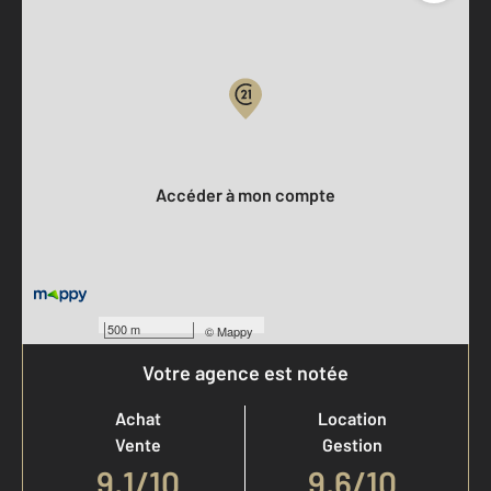
Parlons de vous, parlons biens
Votre compte :
Accéder à mon compte
500 m
©
Mappy
Votre agence est notée
Achat
Location
Vente
Gestion
9,1
/
10
9,6/10