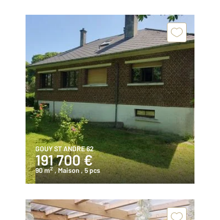
GOUY ST ANDRE 62
191 700 €
2
90 m
, Maison
, 5 pcs