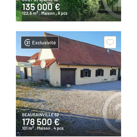
135 000 €
2
122,6 m
, Maison
, 8 pcs
Exclusivité
BEAURAINVILLE 62
178 500 €
2
101 m
, Maison
, 4 pcs