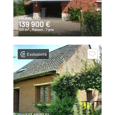
GALAMETZ 62
139 900 €
2
100 m
, Maison
, 7 pcs
Exclusivité
GOUY ST ANDRE 62