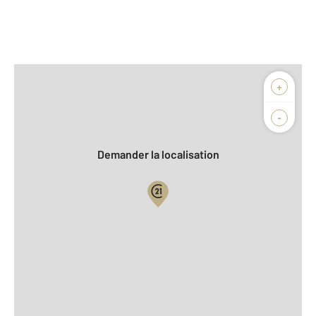
Afficher sur la carte :
+
Agence
Biens vendus
-
Demander la localisation
Vue globale
2
Surface totale : 48,0 m
2
Surface habitable : 48,0 m
Type d'appartement : T3
er
Étage : 1
Nombre de pièces : 5
[Voir le détail]