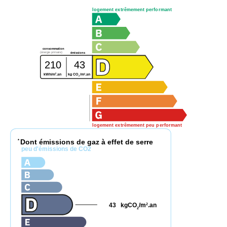
logement extrêmement performant
consommation
(énergie primaire)
émissions
210
43
2
2
kWh/m
.an
kg CO
/m
.an
2
logement extrêmement peu performant
Dont émissions de gaz à effet de serre
*
peu d'émissions de CO2
43
kgCO
/m
.an
2
2