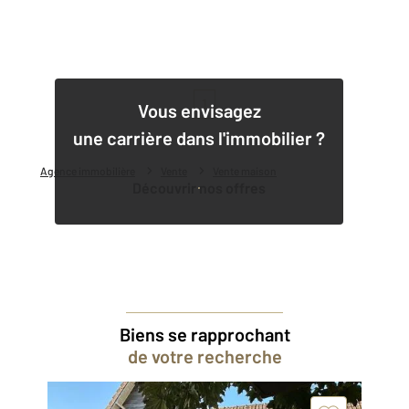
1
Vous envisagez
une carrière dans l'immobilier ?
Agence immobilière
Vente
Vente maison
Découvrir nos offres
Biens se rapprochant
de votre recherche