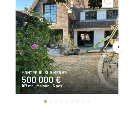
MONTREUIL SUR MER 62
BE
500 000 €
1
2
167 m
, Maison
, 6 pcs
71