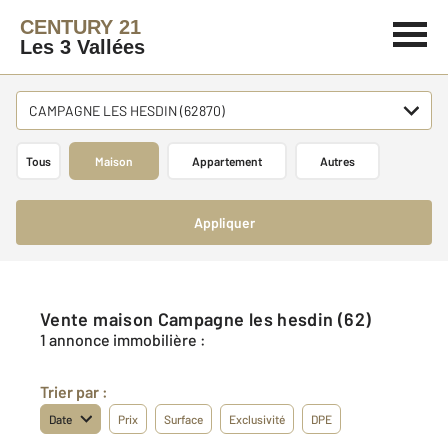
CENTURY 21
Les 3 Vallées
CAMPAGNE LES HESDIN (62870)
Tous
Maison
Appartement
Autres
Appliquer
Vente maison Campagne les hesdin (62)
1 annonce immobilière :
Trier par :
Date
Prix
Surface
Exclusivité
DPE