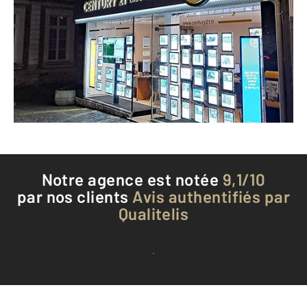
1 rue des Cordonniers
MONTREUIL SUR MER - 62170
Envoyer un message
Téléphoner à l'agence
Notre agence est notée
9,1/10
par nos clients
Avis authentifiés par
Qualitelis
Voir tous les avis clients