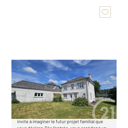
CAMPAGNE LES HESDIN 62
2
110,74 m
, 6 pièces
Ref : 3075
Maison à vendre
185 000 €
Nichée à CampagnelesHesdin, cette maison
invite à imaginer le futur projet familial que
vous désirez. Dès l'entrée, vous accédez à un