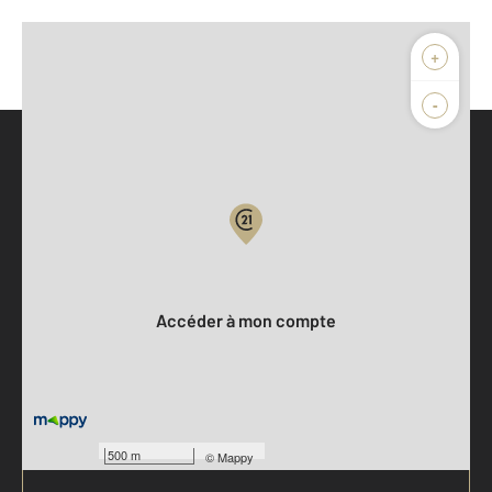
+
-
Parlons de vous, parlons biens
Votre compte :
Accéder à mon compte
500 m
©
Mappy