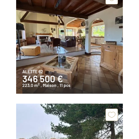
ALETTE 62
346 500 €
2
223,0 m
, Maison
, 11 pcs