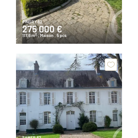
TINGRY 62
275 000 €
2
117,6 m
, Maison
, 5 pcs
SAMER 62