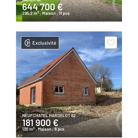
644 700 €
2
295,2 m
, Maison
, 11 pcs
Exclusivité
NEUFCHATEL HARDELOT 62
181 900 €
2
130 m
, Maison
, 6 pcs