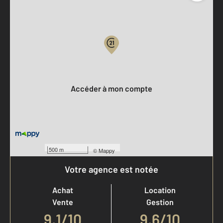
Parlons de vous, parlons biens
Votre compte :
Accéder à mon compte
500 m
©
Mappy
Votre agence est notée
Achat
Location
Vente
Gestion
9,1
/
10
9,6/10