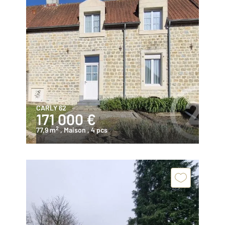
CARLY 62
171 000 €
2
77,9 m
, Maison
, 4 pcs