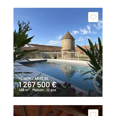
HESDIN L ABBE 62
1 267 500 €
2
468 m
, Maison
, 12 pcs