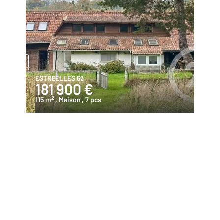
ESTREELLES 62
181 900 €
2
115 m
, Maison
, 7 pcs