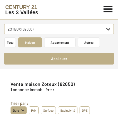
CENTURY 21
Les 3 Vallées
ZOTEUX (62650)
Tous
Maison
Appartement
Autres
Appliquer
Vente maison Zoteux (62650)
1 annonce immobilière :
Trier par :
Date
Prix
Surface
Exclusivité
DPE