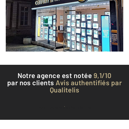
1 rue des Cordonniers
MONTREUIL SUR MER - 62170
Envoyer un message
Téléphoner à l'agence
Notre agence est notée
9,1/10
par nos clients
Avis authentifiés par
Qualitelis
Voir tous les avis clients