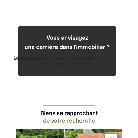
1
Vous envisagez
une carrière dans l'immobilier ?
Agence immobilière
Vente
Vente maison
Découvrir nos offres
Biens se rapprochant
de votre recherche