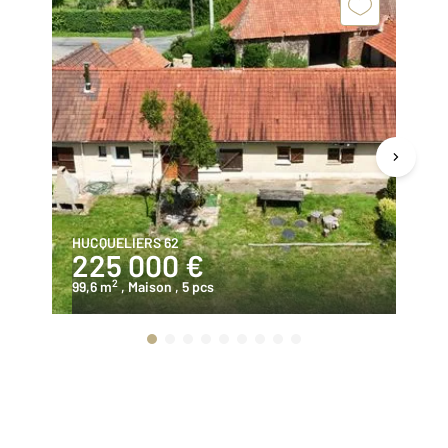
HUCQUELIERS 62
HU
225 000 €
2
2
99,6 m
, Maison
, 5 pcs
17