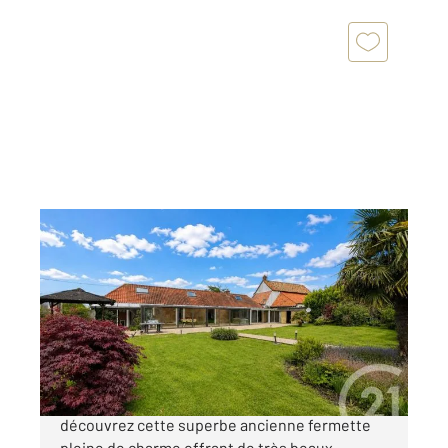
ZOTEUX 62
2
235 m
, 6 pièces
Ref : 3611
Maison à vendre
261 000 €
À seulement 5 minutes de Hucqueliers,
découvrez cette superbe ancienne fermette
pleine de charme offrant de très beaux