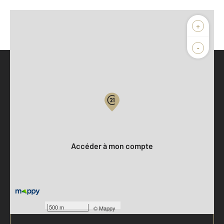
+
-
Parlons de vous, parlons biens
Votre compte :
Accéder à mon compte
500 m
©
Mappy